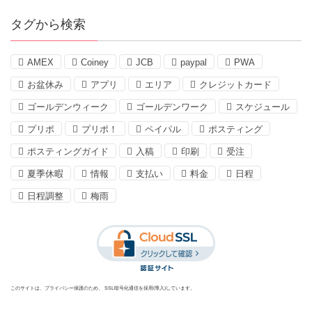
タグから検索
AMEX
Coiney
JCB
paypal
PWA
お盆休み
アプリ
エリア
クレジットカード
ゴールデンウィーク
ゴールデンワーク
スケジュール
プリポ
プリポ！
ペイパル
ポスティング
ポスティングガイド
入稿
印刷
受注
夏季休暇
情報
支払い
料金
日程
日程調整
梅雨
このサイトは、プライバシー保護のため、 SSL暗号化通信を採用(導入)しています。