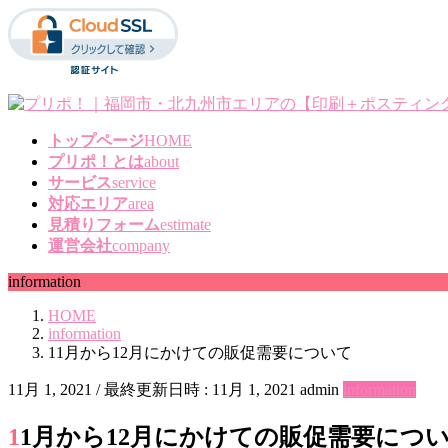
コ
ナ
ン
ビ
テ
ゲ
ン
ー
ツ
シ
へ
ョ
トップページ
HOME
ス
ン
プリポ！とは
about
キ
に
サービス
service
ッ
移
対応エリア
area
プ
動
見積りフォーム
estimate
運営会社
company
information
HOME
information
11月から12月にかけての販促需要について
11月 1, 2021
/ 最終更新日時 :
11月 1, 2021
admin
information
11月から12月にかけての販促需要につ