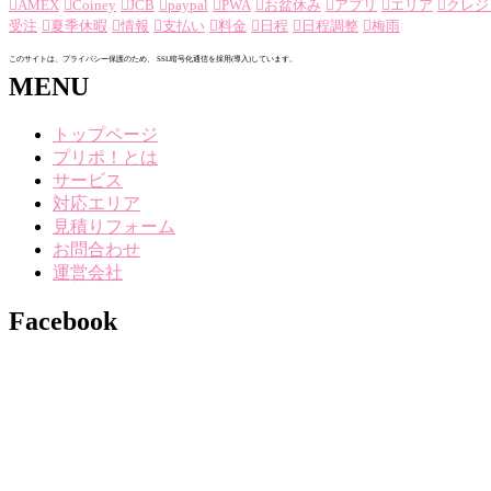
AMEX
Coiney
JCB
paypal
PWA
お盆休み
アプリ
エリア
クレジ
受注
夏季休暇
情報
支払い
料金
日程
日程調整
梅雨
このサイトは、プライバシー保護のため、 SSL暗号化通信を採用(導入)しています。
MENU
トップページ
プリポ！とは
サービス
対応エリア
見積りフォーム
お問合わせ
運営会社
Facebook