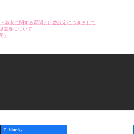
少部数・激安に関する質問と部数設定につきまして
販促需要について
5年）
Threads
Bluesky