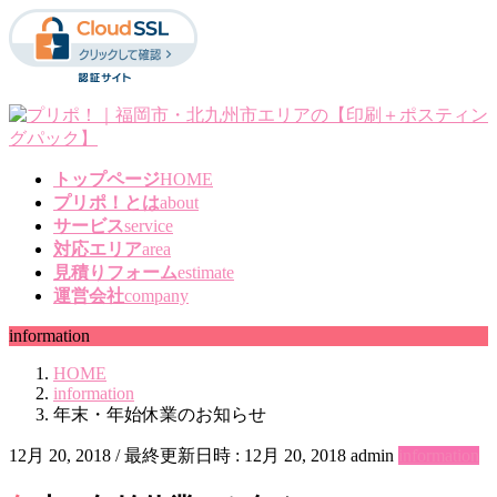
コ
ナ
ン
ビ
テ
ゲ
ン
ー
ツ
シ
へ
ョ
ス
ン
トップページ
HOME
キ
に
プリポ！とは
about
ッ
移
サービス
service
プ
動
対応エリア
area
見積りフォーム
estimate
運営会社
company
information
HOME
information
年末・年始休業のお知らせ
12月 20, 2018
/ 最終更新日時 :
12月 20, 2018
admin
information