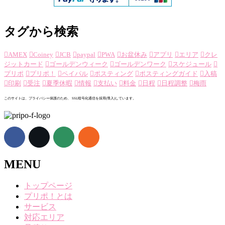
タグから検索
AMEX
Coiney
JCB
paypal
PWA
お盆休み
アプリ
エリア
クレ
ジットカード
ゴールデンウィーク
ゴールデンワーク
スケジュール
プリポ
プリポ！
ペイパル
ポスティング
ポスティングガイド
入稿
印刷
受注
夏季休暇
情報
支払い
料金
日程
日程調整
梅雨
このサイトは、プライバシー保護のため、 SSL暗号化通信を採用(導入)しています。
MENU
トップページ
プリポ！とは
サービス
対応エリア